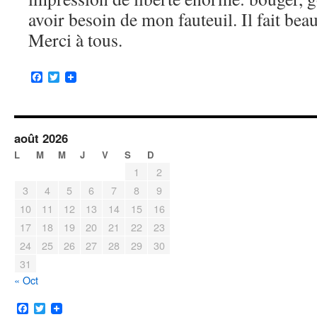
avoir besoin de mon fauteuil. Il fait bea
Merci à tous.
Facebook
Twitter
août 2026
L
M
M
J
V
S
D
1
2
3
4
5
6
7
8
9
10
11
12
13
14
15
16
17
18
19
20
21
22
23
24
25
26
27
28
29
30
31
« Oct
F
T