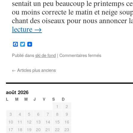
sentait un peu beaucoup le printemps cet
ou moins correcte le matin et neige soup
chant des oiseaux pour nous annoncer 
lecture
→
Facebook
Twitter
Publié dans
ski de fond
|
Commentaires fermés
sur
La
Feclaz,suite
←
Articles plus anciens
et
fin
août 2026
L
M
M
J
V
S
D
1
2
3
4
5
6
7
8
9
10
11
12
13
14
15
16
17
18
19
20
21
22
23