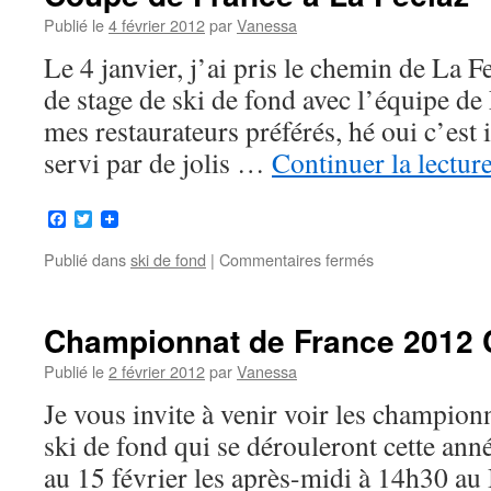
Publié le
4 février 2012
par
Vanessa
Le 4 janvier, j’ai pris le chemin de La 
de stage de ski de fond avec l’équipe de 
mes restaurateurs préférés, hé oui c’est
servi par de jolis …
Continuer la lectur
Facebook
Twitter
Publié dans
ski de fond
|
Commentaires fermés
sur
Coupe
de
France
Championnat de France 2012
à
La
Publié le
2 février 2012
par
Vanessa
Féclaz
Je vous invite à venir voir les champion
ski de fond qui se dérouleront cette an
au 15 février les après-midi à 14h30 au