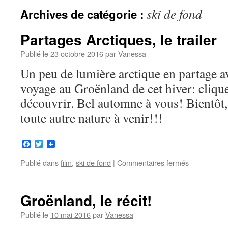
ski de fond
Archives de catégorie :
Partages Arctiques, le trailer
Publié le
23 octobre 2016
par
Vanessa
Un peu de lumière arctique en partage ave
voyage au Groënland de cet hiver: clique
découvrir. Bel automne à vous! Bientôt,
toute autre nature à venir!!!
Facebook
Twitter
Publié dans
film
,
ski de fond
|
Commentaires fermés
sur
Partages
Arctiques,
le
Groënland, le récit!
trailer
Publié le
10 mai 2016
par
Vanessa