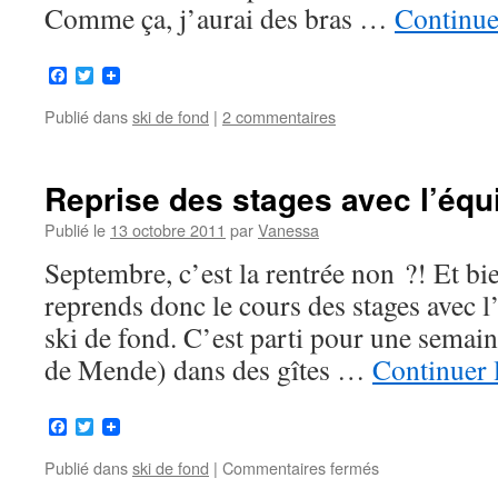
Comme ça, j’aurai des bras …
Continue
Facebook
Twitter
Publié dans
ski de fond
|
2 commentaires
Reprise des stages avec l’équ
Publié le
13 octobre 2011
par
Vanessa
Septembre, c’est la rentrée non ?! Et bi
reprends donc le cours des stages avec 
ski de fond. C’est parti pour une semai
de Mende) dans des gîtes …
Continuer 
Facebook
Twitter
Publié dans
ski de fond
|
Commentaires fermés
sur
Reprise