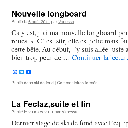
des
stages
Nouvelle longboard
avec
l’équipe
Publié le
6 août 2011
par
Vanessa
de
Ca y est, j’ai ma nouvelle longboard pou
France
roues ». C’ est sûr, elle est jolie mais f
cette bête. Au début, j’y suis allée just
bien trop peur de …
Continuer la lectu
Facebook
Twitter
Publié dans
ski de fond
|
Commentaires fermés
sur
Nouvelle
longboard
La Feclaz,suite et fin
Publié le
20 mars 2011
par
Vanessa
Dernier stage de ski de fond avec l’équi